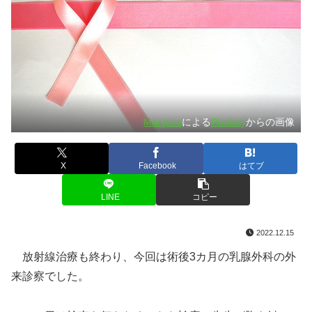
Marijana
による
Pixabay
からの画像
X
Facebook
はてブ
LINE
コピー
2022.12.15
放射線治療も終わり、今回は術後3カ月の乳腺外科の外
来診察でした。