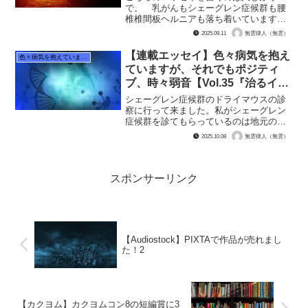
で。 乳がんもシェーグレン症候群も腰
椎椎間板ヘルニアも落ち着いていますの
でね、ネタが無かったんです。その間も
2025.09.11
無雲律人（無雲）
通院して投薬は受けていました。 最近
では大学病院A病院で三叉神経痛も発覚し
【連載エッセイ】色々病気を抱え
色々病気を抱えていますが、それでもポジティブ、時々弱音
ましてね。長年顔面が痛か...
ていますが、それでもポジティ
ブ、時々弱音【Vol.35『治るイメ
ージはないですねぇ。って言われ
シェーグレン症候群のドライマウスの診
た件』】
察に行って来ました。私がシェーグレン
症候群を診てもらっているのは地元の大
学病院であるA病院です。 唾液を出す薬
2025.10.08
無雲律人（無雲）
を飲んでいる都合上3カ月に1度通院をし
ていますが、症状にあまり変化が無いの
で話す事もありません...
スポンサーリンク
【Audiostock】PIXTAで作品が売れまし
た！2
【カクヨム】カクヨムコン8の短編賞に3