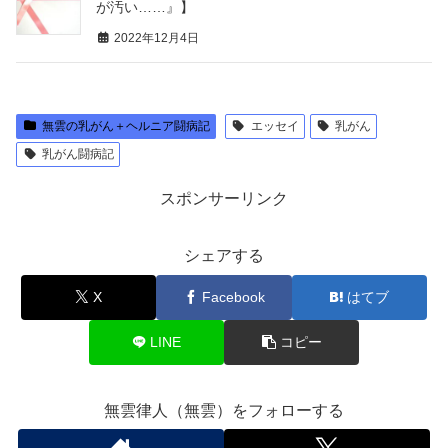
が汚い……』】
2022年12月4日
無雲の乳がん＋ヘルニア闘病記
エッセイ
乳がん
乳がん闘病記
スポンサーリンク
シェアする
X
Facebook
はてブ
LINE
コピー
無雲律人（無雲）をフォローする