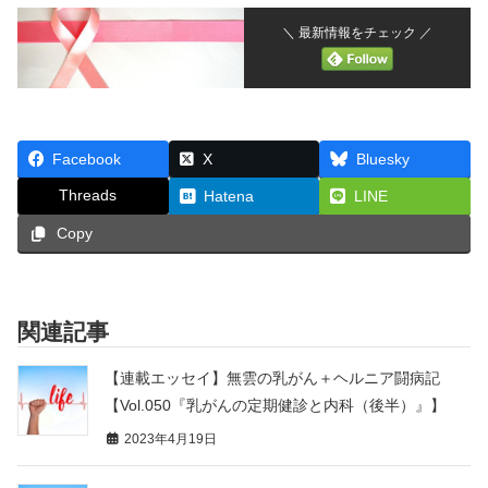
＼ 最新情報をチェック ／
Facebook
X
Bluesky
Threads
Hatena
LINE
Copy
関連記事
【連載エッセイ】無雲の乳がん＋ヘルニア闘病記
【Vol.050『乳がんの定期健診と内科（後半）』】
2023年4月19日