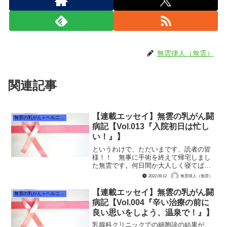
無雲律人（無雲）
関連記事
【連載エッセイ】無雲の乳がん闘
無雲の乳がん＋ヘルニア闘病記
病記【Vol.013『入院初日は忙し
い！』】
というわけで、ただいまです、読者の皆
様！！ 無事に手術を終えて帰宅しまし
た無雲です。何日間か大人しく寝てばか
りいたのですが、こちらの記事を早く書
2022.09.12
無雲律人（無雲）
きたいと思って、徐々にですが書く事を
再開しております。 これから数話は、
【連載エッセイ】無雲の乳がん闘
無雲の乳がん＋ヘルニア闘病記
入院生活の振り返りになり...
病記【Vol.004『辛い治療の前に
良い思いをしよう、温泉で！』】
乳腺科クリニックでの細胞診の結果が、