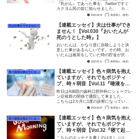
『乳がん』であった事を、Twitterですぐ
カクヨム民の皆に知らせました。 カク
ヨムの仲間の皆は、「どうか良性である
2022.08.19
無雲律人（無雲）
ように」と念や祈りを飛ばしてくれてい
て、本当に心配をしてくれていて、とて
【連載エッセイ】夫は仕事ができ
夫は仕事ができません！
もありがたい存在...
ません！【Vol.030『おいたんが
死のうとした時』】
おいたんは、かなり昔に自殺しようと決
意した事があるらしいです。その時、お
いたんは板前をしていた時の貯金が沢山
あって、「全部使ってから死んでやる」
2022.05.11
無雲律人（無雲）
と思ったそうです。 そして、高額なカ
メラを買ったり、車を買ったりして、貯
【連載エッセイ】色々病気を抱え
色々病気を抱えていますが、それでもポジティブ、時々弱音
金を失くしたそうです。 ...
ていますが、それでもポジティ
ブ、時々弱音【Vol.11『唾液を出
す薬の回数が増えました』】
昨日はA病院の歯科口腔外科にシェーグレ
ン症候群の関係で通院して来ました。
こちらは2カ月に1度の診察になってい
て、唾液を出す飲み薬とうがい薬が処方
2023.08.25
無雲律人（無雲）
されています。 今の所夕食後に1回って
いう容量で飲み薬が出ていました。これ
【連載エッセイ】色々病気を抱え
色々病気を抱えていますが、それでもポジティブ、時々弱音
を飲み始めてからは、...
ていますが、それでもポジティ
ブ、時々弱音【Vol.32『寝て起き
たら具合悪い』】
こちらのエッセイを書くのは久しぶり