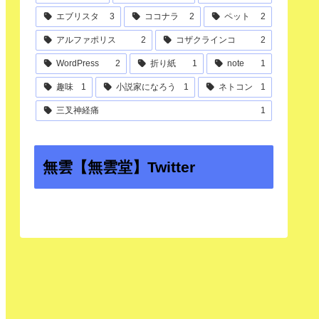
エブリスタ
3
ココナラ
2
ペット
2
アルファポリス
2
コザクラインコ
2
WordPress
2
折り紙
1
note
1
趣味
1
小説家になろう
1
ネトコン
1
三叉神経痛
1
無雲【無雲堂】Twitter