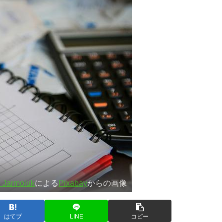
l Jarmoluk
による
Pixabay
からの画像
はてブ
LINE
コピー