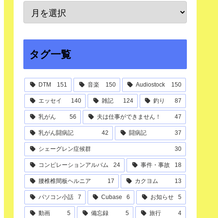
タグ一覧
DTM
151
音楽
150
Audiostock
150
エッセイ
140
雑記
124
釣り
87
乳がん
56
夫は仕事ができません！
47
乳がん闘病記
42
闘病記
37
シェーグレン症候群
30
コンピレーションアルバム
24
事件・事故
18
腰椎椎間板ヘルニア
17
カクヨム
13
パソコン小話
7
Cubase
6
お知らせ
5
動画
5
備忘録
5
旅行
4