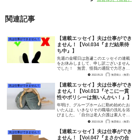
関連記事
【連載エッセイ】夫は仕事ができ
夫は仕事ができません！
ません！【Vol.034『まだ結果待
ち中』】
先週の金曜日は急遽このエッセイの連載
をお休みしまして、申し訳ございません
でした！ 無雲、怪我の通院で力尽きて
おりまして、あと、おいたんの就活に進
2022.05.23
無雲律人（無雲）
展が無くストックが無かったのです。
おいたんが障害者枠に初応募して6日が経
【連載エッセイ】夫は仕事ができ
夫は仕事ができません！
ちました。まだWebエ...
ません！【Vol.013『そこに一貫
性やポリシーは無いんかい！』】
年明け、グループホームに勤め始めたお
いたんは、いきなりその職場の洗礼を浴
びました。「自分は老人介護は素人その
ものです」 と面接で言っておいたにも
2022.03.28
無雲律人（無雲）
関わらず、開始すぐに完璧な仕事を求め
られ叱責される日々だったそうです。し
【連載エッセイ】夫は仕事ができ
夫は仕事ができません！
かし、おいたんは歯を食い...
ません！【Vol.047『まさかの合