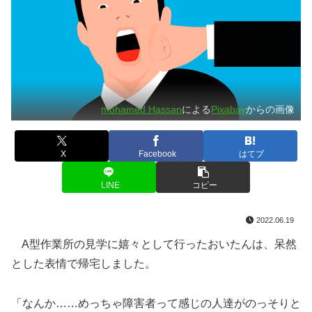
mohamed Hassan
による
Pixabay
からの画像
X
Facebook
はてブ
LINE
コピー
2022.06.19
A型作業所の見学に嬉々として行ったおいたんは、呆然
とした表情で帰宅しました。
「なんか……めっちゃ障害者って感じの人達がのっそりと