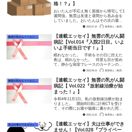
格！？』】
おいたんが手応え無く面接から帰宅して1
週間強。無雲は友達と昼間から呑み会を
していました。おいたんはその次の週に
産廃関連の会社の面接前の見学に行く事
2022.07.10
無雲律人（無雲）
になっていました。 友達とうぇーいと
ビールを飲んでいると、開始1時間も経た
【連載エッセイ】無雲の乳がん闘
無雲の乳がん＋ヘルニア闘病記
ずに無雲のスマホに着...
病記【Vol.014『入院2日目。いよ
いよ手術当日です！』】
眠れなかった。 手術をその日に控えた
夜は、眠れなかった。 何度も目が覚め
て、静かな病室でレースのカーテンの先
の闇を見る。「こ、怖い。夜中の病院怖
2022.09.14
無雲律人（無雲）
い」 ここは大部屋。4人部屋だが3人し
か居ない。ちょっとした妙な音にもビク
【連載エッセイ】無雲の乳がん闘
無雲の乳がん＋ヘルニア闘病記
ッとする。もっとイビキ...
病記【 Vol.022『放射線治療が始
まった！』】
令和4年11月1日。私の放射線治療が始ま
りました。 開始8日前に計画CTを受け
て、その際にお腹や脇腹に書かれた照射
ポイントを定める線は、その間に消えて
2022.11.02
無雲律人（無雲）
しまっていた。だから、当日は少し早く
来るようにと言われていました。 放射
【連載エッセイ】夫は仕事ができ
夫は仕事ができません！
線治療は私の場合は...
ません！【Vol.028『プライベー