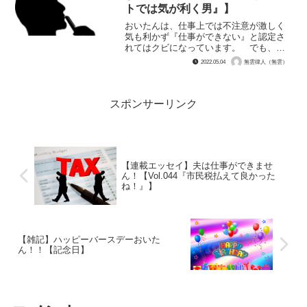
トでは気が利く男』】
おいたんは、仕事上では不注意が激しく
気も利かず『仕事ができない』と認定さ
れてはクビになっています。 でも、そ
んなおいたんは、プライベートでは気が
2022.05.04
無雲律人（無雲）
利く男な面があるのです。 例えば、無
雲が犬に噛まれた時、自転車を取りに行
った帰りに、無雲の患部を...
スポンサーリンク
【連載エッセイ】夫は仕事ができませ
ん！【Vol.044『市民税払えて良かった
ね！』】
【雑記】ハッピーバースデーおいた
ん！！【記念日】