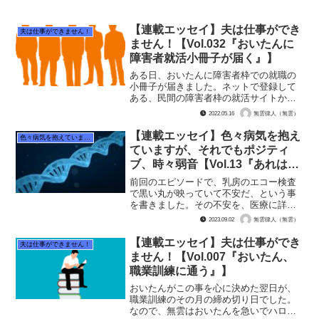
【連載エッセイ】夫は仕事ができ
夫は仕事ができません！
ません！【Vol.032『おいたんに
障害者就活小冊子が届く』】
ある日、おいたんに障害者枠での就職の
小冊子が届きました。ネットで登録して
ある、民間の障害者枠の就活サイトから
です。 おいたんには期待を込めてその
2022.05.16
無雲律人（無雲）
小冊子を渡しました。おいたんもすぐに
開封して見たそうです。しかし……「こ
【連載エッセイ】色々病気を抱え
色々病気を抱えていますが、それでもポジティブ、時々弱音
れ、ダメだ。学のある人と...
ていますが、それでもポジティ
ブ、時々弱音【Vol.13『あれはき
っと嚢胞だ』】
前回のエピソードで、乳房のエコー検査
で黒い丸が映っていて不安だ、という事
を書きました。その不安を、医療に詳し
い友達に吐露しました。 そうしました
2023.09.02
無雲律人（無雲）
ら、友達からこんな助言が。「確かにが
んは黒く映る。けど、嚢胞のうほうも黒
【連載エッセイ】夫は仕事ができ
夫は仕事ができません！
く映る」 早速嚢胞をググ...
ません！【Vol.007『おいたん、
職業訓練に通う』】
おいたんがこの事を心に決めた翌日が、
職業訓練のその月の締め切り日でした。
なので、無雲はおいたんを急いでハロー