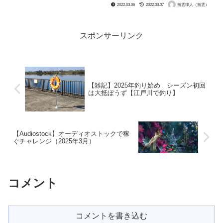
いました。 するとおいたんは、せこせ
2022.03.06
2022.03.07
無雲律人（無雲）
こと転職活動をし、しばらくすると清掃
会社の正社員の仕事に就きました。 そ
の会社の清掃作業は、清掃...
スポンサーリンク
【雑記】2025年釣り始め シーズン初回
は大抵ぼうず【江戸川で釣り】
【Audiostock】オーディオストックで稼
ぐチャレンジ（2025年3月）
コメント
コメントを書き込む