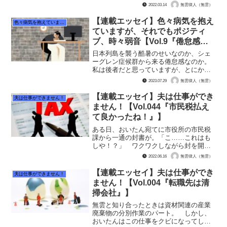
ワークに行かせました。 ここで、おい
2022.03.14
無雲律人（無雲）
たんはやらかしてしまいました。 心が
焦るあまり、志望動機を一行、しかも端
【連載エッセイ】色々病気を抱え
色々病気を抱えていますが、それでもポジティブ、時々弱音
的にしか書かずに帰ってき...
ていますが、それでもポジティ
ブ、時々弱音【Vol.9『倦怠感が
酷い。そして半年は長い』】
日本列島を襲う酷暑のせいなのか、シェ
ーグレン症候群から来る倦怠感なのか。
私は後者だと思っていますが、とにかく
倦怠感が酷くて毎日体調が悪いです。
2023.07.29
無雲律人（無雲）
仕事もはかどらず、釣りも控えていて、
毎日部屋でお茶を飲んでボーっとテレビ
【連載エッセイ】夫は仕事ができ
夫は仕事ができません！
を観ているだけの日々。 ...
ません！【Vol.044『市民税払え
て良かったね！』】
ある日、おいたん宛てに市役所の市民税
課から一通の封書が。「こ……これはも
しや！？」 ワクワクしながら封を開け
ると、きたぁぁぁ！！！ 市民
2022.06.16
無雲律人（無雲）
税！！！ うう、今年は市民税課税され
るんだ。払えるんだ。良かった！ 良か
【連載エッセイ】夫は仕事ができ
夫は仕事ができません！
ったよぉぉぉ！！！ と、いうのも...
ません！【Vol.004『転職先は清
掃会社』】
無雲と知り合ったときは資材関連の産業
廃棄物の分別作業のパート。 しかし、
おいたんはこの仕事をクビになってしま