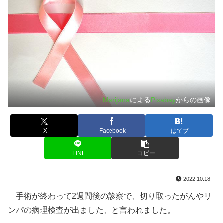
Marijana
による
Pixabay
からの画像
X
Facebook
はてブ
LINE
コピー
2022.10.18
手術が終わって2週間後の診察で、切り取ったがんやリ
ンパの病理検査が出ました、と言われました。