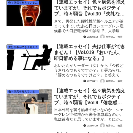
【連載エッセイ】色々病気を抱え
色々病気を抱えていますが、それでもポジティブ、時々弱音
ていますが、それでもポジティ
ブ、時々弱音【Vol.30『失礼なジ
ジイにキレなかった私偉い』】
さて、再発した腰椎椎間板ヘルニアが治
まって来ていたある日はシェーグレン症
候群での口腔乾燥症の診察で、大学病院
であるA病院に通院でした。 唾液を出す
2025.04.12
無雲律人（無雲）
薬とうがい薬を処方してもらっているの
で、3カ月に一度は通院する必要がありま
【連載エッセイ】夫は仕事ができ
夫は仕事ができません！
す。唾液を出すお薬を...
ません！【Vol.019『おいたん、
即日辞める事になる』】
おいたんがリーダー（女）から『今後ど
うされるつもりですか？』と尋ねられ、
「辞めるつもりですけど？」と答えてか
ら初の出勤日。おいたんは、エリアマネ
2022.04.11
無雲律人（無雲）
ージャーと話をする事になりました。施
設長も同席していたようです。 おいた
【連載エッセイ】色々病気を抱え
色々病気を抱えていますが、それでもポジティブ、時々弱音
んは、パートに降格されて...
ていますが、それでもポジティ
ブ、時々弱音【Vol.9『倦怠感が
酷い。そして半年は長い』】
日本列島を襲う酷暑のせいなのか、シェ
ーグレン症候群から来る倦怠感なのか。
私は後者だと思っていますが、とにかく
倦怠感が酷くて毎日体調が悪いです。
2023.07.29
無雲律人（無雲）
仕事もはかどらず、釣りも控えていて、