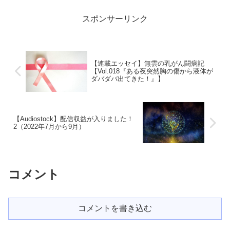
左腕が重苦しい感じで痛いな？？」 こ
の時は、そんなに気にも...
スポンサーリンク
【連載エッセイ】無雲の乳がん闘病記
【Vol.018『ある夜突然胸の傷から液体が
ダバダバ出てきた！』】
【Audiostock】配信収益が入りました！
2（2022年7月から9月）
コメント
コメントを書き込む