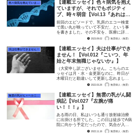
毎日部屋でお茶を飲んでボーっとテレビ
【連載エッセイ】色々病気を抱え
色々病気を抱えていますが、それでもポジティブ、時々弱音
を観ているだけの日々。 ...
ていますが、それでもポジティ
ブ、時々弱音【Vol.13『あれはき
っと嚢胞だ』】
前回のエピソードで、乳房のエコー検査
で黒い丸が映っていて不安だ、という事
を書きました。その不安を、医療に詳し
い友達に吐露しました。 そうしました
2023.09.02
無雲律人（無雲）
ら、友達からこんな助言が。「確かにが
んは黒く映る。けど、嚢胞のうほうも黒
【連載エッセイ】夫は仕事ができ
夫は仕事ができません！
く映る」 早速嚢胞をググ...
ません！【Vol.012『こいつ、年
始と年末無職じゃないか』】
（大変申し訳ございません。こちらのエ
ッセイは月・水・金更新なのに、昨日が
木曜日だと勘違いして更新し忘れまし
た！ なので本日は土曜日ですが更新さ
2022.03.26
無雲律人（無雲）
せて頂きます！！ まことにすみません
でした！！） おいたんが障害者施設を
【連載エッセイ】無雲の乳がん闘
無雲の乳がん＋ヘルニア闘病記
解雇になったのは2021年...
病記【Vol.027『左腕が痛
い！！！』】
ある雨の日、私はいつも通り放射線治療
に出掛ける所でした。この日は徒歩でA病
院に向かう予定だったので、気合が入っ
ておりました。 玄関に行くと、ふと左
2022.11.16
無雲律人（無雲）
の腕に違和感を感じました。「なんだか