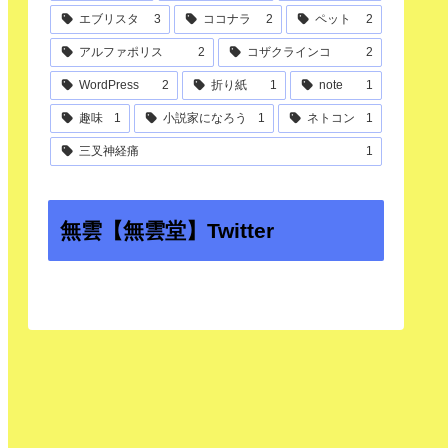
エブリスタ
3
ココナラ
2
ペット
2
アルファポリス
2
コザクラインコ
2
WordPress
2
折り紙
1
note
1
趣味
1
小説家になろう
1
ネトコン
1
三叉神経痛
1
無雲【無雲堂】Twitter