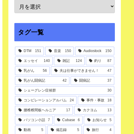
タグ一覧
DTM
151
音楽
150
Audiostock
150
エッセイ
140
雑記
124
釣り
87
乳がん
56
夫は仕事ができません！
47
乳がん闘病記
42
闘病記
37
シェーグレン症候群
30
コンピレーションアルバム
24
事件・事故
18
腰椎椎間板ヘルニア
17
カクヨム
13
パソコン小話
7
Cubase
6
お知らせ
5
動画
5
備忘録
5
旅行
4