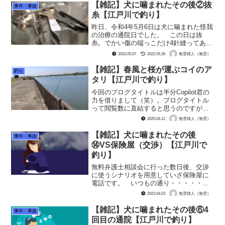
母体となる大きな病院。基本入院専門ら
【雑記】犬に噛まれたその後②抜
事件・事故
しく、外来は駅前のでっか...
糸【江戸川で釣り】
昨日、令和4年5月6日は犬に噛まれた怪我
の治療の通院日でした。 この日は抜
糸。でかい傷の端っこだけ4針縫ってあっ
て、真ん中はバイ菌を出すために敢えて
2022.05.07
2022.05.26
無雲律人（無雲）
傷を開かせたままだったのです。 この
日は、この間の女医さんではなかった。
【雑記】春風と桜が運ぶコイのア
釣り
そこそこ若めのはきは...
タリ【江戸川で釣り】
今回のブログタイトルは半分Copilot君の
力を借りまして（笑）。ブログタイトル
って閲覧数に直結すると思うのですが、
AIってこういう時便利に助力してくれる
2025.04.12
無雲律人（無雲）
ものよね。 さて、そんな春爛漫のある
日、満開の桜の中、私とおいたんは江戸
【雑記】犬に噛まれたその後
事件・事故
川へやってきま...
⑭VS保険屋（交渉）【江戸川で
釣り】
無料弁護士相談会に行った数日後、交渉
に使うシナリオを用意していざ保険屋に
電話です。 いつもの通り・・・・・・
まずは担当が席にいない。今回も折り返
2023.04.03
無雲律人（無雲）
しを待ちます。毎回いないか電話中なん
ですよね。なんなの、すんなり出ないの
【雑記】犬に噛まれたその後⑥4
事件・事故
も策略なの？ 担当から折...
回目の通院【江戸川で釣り】