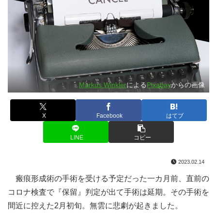
Markus Winkler
による
Pixabay
からの画像
X
Facebook
はてブ
LINE
コピー
2023.02.14
瘢痕形成術の手術を受ける予定だった一カ月前、直前の
コロナ検査で『保留』判定が出て手術は延期。その手術を
間近に控えた2月初旬。無雲に悲劇が起きました。