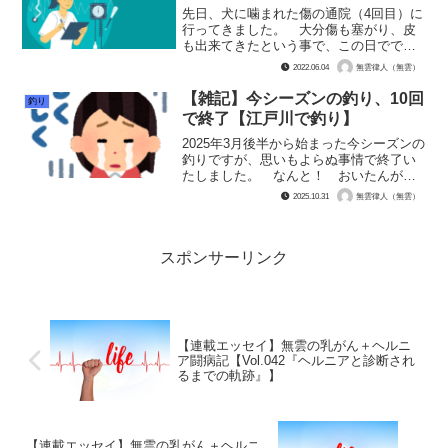
先日、犬に噛まれた傷の通院（4回目）に
行ってきました。 大分傷も塞がり、皮
も出来てきたという事で、この日ででっ
かい絆創膏生活は終了。お風呂にも腕を
2022.06.04
無雲律人（無雲）
入れて良いと言われました。ひゃっほ
ー！！ じゃぶんと入れるぞ！！ 傷を
【雑記】今シーズンの釣り、10回
釣り
目立たなくする手術は、経...
で終了【江戸川で釣り】
2025年3月後半から始まった今シーズンの
釣りですが、思いもよらぬ事情で終了い
たしました。 なんと！ おいたんが腰
椎すべり症を悪化させて、脊柱管狭窄症
2025.10.31
無雲律人（無雲）
となり、手術が必要な状態になってしま
ったのです。歩けません！ 杖2本使って
ますけどヨレヨレ...
スポンサーリンク
【連載エッセイ】無雲の乳がん＋ヘルニ
ア闘病記【Vol.042『ヘルニアと診断され
るまでの軌跡』】
【連載エッセイ】無雲の乳がん＋ヘルニ