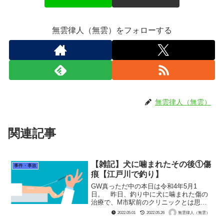
無雲律人（無雲）をフォローする
無雲律人（無雲）
関連記事
【雑記】犬に噛まれたその後①傷
事件・事故
痕【江戸川で釣り】
GW真っただ中の本日は令和4年5月1
日。 昨日、釣り中に犬に噛まれた傷の
治療で、M市駅前のクリニックとは思え
ないでかい病院に行って参りました。
2022.05.01
2022.05.26
無雲律人（無雲）
救急搬送されたのは、そのクリニックの