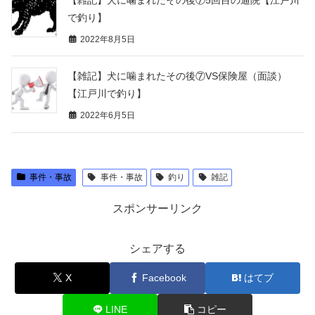
で釣り】
2022年8月5日
【雑記】犬に噛まれたその後⑦VS保険屋（面談）
【江戸川で釣り】
2022年6月5日
事件・事故
事件・事故
釣り
雑記
スポンサーリンク
シェアする
X
Facebook
はてブ
LINE
コピー