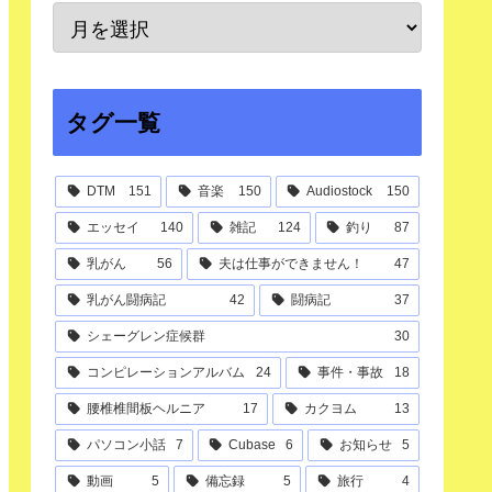
タグ一覧
DTM
151
音楽
150
Audiostock
150
エッセイ
140
雑記
124
釣り
87
乳がん
56
夫は仕事ができません！
47
乳がん闘病記
42
闘病記
37
シェーグレン症候群
30
コンピレーションアルバム
24
事件・事故
18
腰椎椎間板ヘルニア
17
カクヨム
13
パソコン小話
7
Cubase
6
お知らせ
5
動画
5
備忘録
5
旅行
4