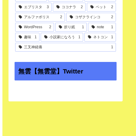
エブリスタ
3
ココナラ
2
ペット
2
アルファポリス
2
コザクラインコ
2
WordPress
2
折り紙
1
note
1
趣味
1
小説家になろう
1
ネトコン
1
三叉神経痛
1
無雲【無雲堂】Twitter