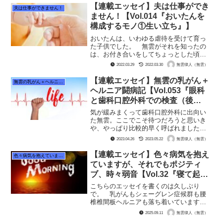
す。 処方されている保湿剤と痒み止め
【連載エッセイ】夫は仕事ができ
夫は仕事ができません！
をぬると若干効く気がしまし...
ません！【Vol.014『おいたんを
構成するモノ①生い立ち』】
おいたんは、いわゆる虐待を受けて育っ
た子供でした。 無雲がそれを知ったの
は、お付き合いをしてちょっとした頃で
しょうか。「うちの両親はさ、何かって
2022.03.29
2022.03.30
無雲律人（無雲）
いうと俺をボコボコに殴ってきたんだよ
な」 おいたんもその当時無雲と同じ精
【連載エッセイ】無雲の乳がん＋
無雲の乳がん＋ヘルニア闘病記
神科病院に通っていて、元...
ヘルニア闘病記【Vol.053『眼科
と歯科口腔外科での検査（後
半）』】
気が緩みまくって歯科口腔外科に出向い
た無雲。ここでこそ待つだろうと思いき
や、やっぱり比較的早く呼ばれました。
20分待ったか待たないかくらいでした
2023.04.26
2023.05.22
無雲律人（無雲）
ね。「こんにちはー。無雲さんはシェー
グレンの疑いですね。ここで何するって
【連載エッセイ】色々病気を抱え
色々病気を抱えていますが、それでもポジティブ、時々弱音
言うとですねー、ガムを噛...
ていますが、それでもポジティ
ブ、時々弱音【Vol.32『寝て起き
たら具合悪い』】
こちらのエッセイを書くのは久しぶり
で。 乳がんもシェーグレン症候群も腰
椎椎間板ヘルニアも落ち着いていますの
でね、ネタが無かったんです。その間も
2025.09.11
無雲律人（無雲）
通院して投薬は受けていました。 最近