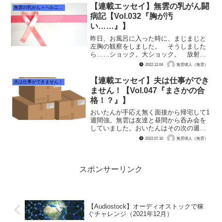
では大学病院A病院で三叉神経痛も発覚し
【連載エッセイ】無雲の乳がん闘
無雲の乳がん＋ヘルニア闘病記
ましてね。長年顔面が痛か...
病記【Vol.032『胸が汚
い……』】
昨日、お風呂に入った時に、まじまじと
左胸の観察をしました。 そうしました
ら……ショック。大ショック。 放射線
を照射している所が真っ赤になってい
2022.12.04
無雲律人（無雲）
て、毛穴という毛穴がこげ茶色に変色し
ていて、シミも物凄く沢山。 あああ、
【連載エッセイ】夫は仕事ができ
夫は仕事ができません！
胸が汚い！！『胸が汚い』 ...
ません！【Vol.047『まさかの合
格！？』】
おいたんが手応え無く面接から帰宅して1
週間強。無雲は友達と昼間から呑み会を
していました。おいたんはその次の週に
産廃関連の会社の面接前の見学に行く事
2022.07.10
無雲律人（無雲）
になっていました。 友達とうぇーいと
ビールを飲んでいると、開始1時間も経た
ずに無雲のスマホに着...
スポンサーリンク
【Audiostock】オーディオストックで稼
ぐチャレンジ（2021年12月）