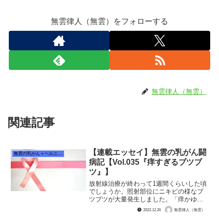
無雲律人（無雲）をフォローする
無雲律人（無雲）
関連記事
【連載エッセイ】無雲の乳がん闘
無雲の乳がん＋ヘルニア闘病記
病記【Vol.035『痒すぎるブツブ
ツ』】
放射線治療が終わって1週間くらいした頃
でしょうか。照射部位にニキビの様なブ
ツブツが大量発生しました。「痒かゆ
い！！ 痒すぎる！！！」 かきむしる
2022.12.26
無雲律人（無雲）
のを我慢できないくらの痒みが襲いま