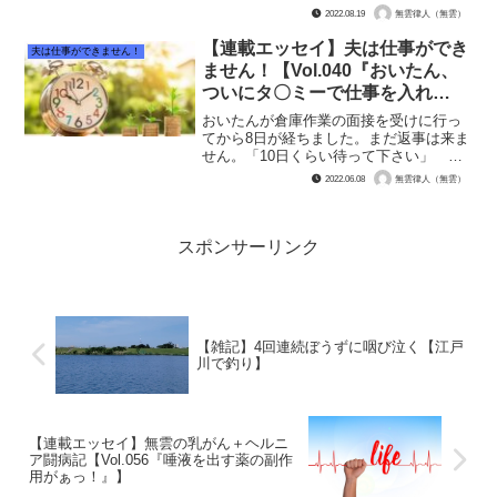
ヨムの仲間の皆は、「どうか良性である
2022.08.19
無雲律人（無雲）
ように」と念や祈りを飛ばしてくれてい
て、本当に心配をしてくれていて、とて
【連載エッセイ】夫は仕事ができ
夫は仕事ができません！
もありがたい存在...
ません！【Vol.040『おいたん、
ついにタ〇ミーで仕事を入れ
る』】
おいたんが倉庫作業の面接を受けに行っ
てから8日が経ちました。まだ返事は来ま
せん。「10日くらい待って下さい」 と
言われたとか言われなかったとかなの
2022.06.08
無雲律人（無雲）
で、まだ待つ価値はあるのですが、その
間にもどんどん無雲は『お金無い病』で
具合が悪くなっていく。...
スポンサーリンク
【雑記】4回連続ぼうずに咽び泣く【江戸
川で釣り】
【連載エッセイ】無雲の乳がん＋ヘルニ
ア闘病記【Vol.056『唾液を出す薬の副作
用がぁっ！』】