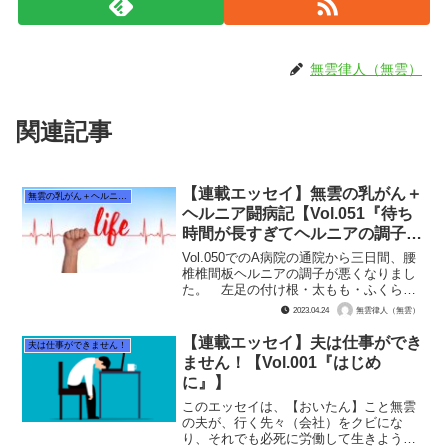
無雲律人（無雲）
関連記事
【連載エッセイ】無雲の乳がん＋
無雲の乳がん＋ヘルニア闘病記
ヘルニア闘病記【Vol.051『待ち
時間が長すぎてヘルニアの調子が
悪くなる』】
Vol.050でのA病院の通院から三日間、腰
椎椎間板ヘルニアの調子が悪くなりまし
た。 左足の付け根・太もも・ふくらは
ぎにけっこうな痛みが走ってしまい、
2023.04.24
無雲律人（無雲）
「ぶり返したか！？」とヒヤヒヤしまし
た。 これねぇ、どう考えてもA病院で4
【連載エッセイ】夫は仕事ができ
夫は仕事ができません！
時間半も座ってた...
ません！【Vol.001『はじめ
に』】
このエッセイは、【おいたん】こと無雲
の夫が、行く先々（会社）をクビにな
り、それでも必死に労働して生きようと