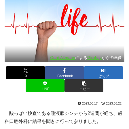
Gerd Altmann
による
Pixabay
からの画像
X
Facebook
はてブ
LINE
コピー
2023.05.17
2023.05.22
酸っぱい検査である唾液腺シンチから2週間が経ち、歯
科口腔外科に結果を聞きに行って参りました。