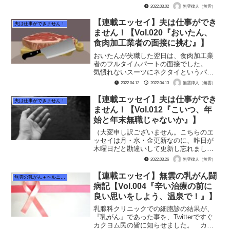
する姿を、赤裸々に描いたものになって
2022.03.02
無雲律人（無雲）
おります。 おいたんは、人生を五十年
過ぎた頃に発達障害（ADHD)が発覚し、
【連載エッセイ】夫は仕事ができ
夫は仕事ができません！
それまでの『生きづらさ...
ません！【Vol.020『おいたん、
食肉加工業者の面接に挑む』】
おいたんが失職した翌日は、食肉加工業
者のフルタイムパートの面接でした。
気慣れないスーツにネクタイというパリ
ッとした恰好で、おいたんは出かけて行
2022.04.12
2022.04.13
無雲律人（無雲）
きました。ポケットには、ロザリオを潜
ませて。 こうなると無雲はおいたんの
【連載エッセイ】夫は仕事ができ
夫は仕事ができません！
健闘を祈る事しか出来ませ...
ません！【Vol.012『こいつ、年
始と年末無職じゃないか』】
（大変申し訳ございません。こちらのエ
ッセイは月・水・金更新なのに、昨日が
木曜日だと勘違いして更新し忘れまし
た！ なので本日は土曜日ですが更新さ
2022.03.26
無雲律人（無雲）
せて頂きます！！ まことにすみません
でした！！） おいたんが障害者施設を
【連載エッセイ】無雲の乳がん闘
無雲の乳がん＋ヘルニア闘病記
解雇になったのは2021年...
病記【Vol.004『辛い治療の前に
良い思いをしよう、温泉で！』】
乳腺科クリニックでの細胞診の結果が、
『乳がん』であった事を、Twitterですぐ
カクヨム民の皆に知らせました。 カク