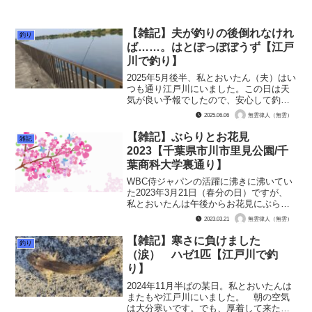
【雑記】夫が釣りの後倒れなけれ
釣り
ば……。はとぽっぽぼうず【江戸
川で釣り】
2025年5月後半、私とおいたん（夫）はい
つも通り江戸川にいました。この日は天
気が良い予報でしたので、安心して釣り
をする事が出来ます。 薄曇りですが綺
2025.06.06
無雲律人（無雲）
麗な空の色です。加えて、風もほぼ無く
穏やかな気候です。暑くなるというので
【雑記】ぶらりとお花見
雑記
夏仕様の釣りウェア...
2023【千葉県市川市里見公園/千
葉商科大学裏通り】
WBC侍ジャパンの活躍に沸きに沸いてい
た2023年3月21日（春分の日）ですが、
私とおいたんは午後からお花見にぶらり
と出かけました。 この日のお散歩は無
2023.03.21
無雲律人（無雲）
雲がヘルニアのため自転車で行きまし
た。行ったエリアは千葉県市川市国府台
【雑記】寒さに負けました
釣り
辺り。千葉商科大学...
（涙） ハゼ1匹【江戸川で釣
り】
2024年11月半ばの某日。私とおいたんは
またもや江戸川にいました。 朝の空気
は大分寒いです。でも、厚着して来たか