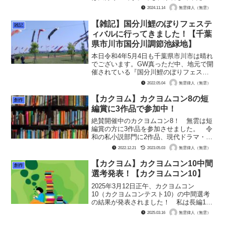
ら大丈夫！ ……と、最初の内は余裕ぶ
2024.11.14
無雲律人（無雲）
っこいておりました。でも、飲み物はホ
ットのほうじ茶を買いましたし、ファミ
【雑記】国分川鯉のぼりフェステ
雑記
チキもすぐに冷めて...
ィバルに行ってきました！【千葉
県市川市国分川調節池緑地】
本日令和4年5月4日も千葉県市川市は晴れ
でございます。GW真っただ中、地元で開
催されている『国分川鯉のぼりフェステ
ィバル』に行って参りました。画像と動
2022.05.04
無雲律人（無雲）
画満載でこの記事を書きたいと思いま
す。 国分川と国分川調節池緑地に飾ら
【カクヨム】カクヨムコン8の短
創作
れた鯉のぼりは約50...
編賞に3作品で参加中！
絶賛開催中のカクヨムコン8！ 無雲は短
編賞の方に3作品を参加させました。 令
和の私小説部門に2作品、現代ドラマ・ホ
ラー部門に1作品と投入。 まずはそれぞ
2022.12.21
2023.05.03
無雲律人（無雲）
れの作品のご紹介をば。【歌舞伎町を闊
歩していても一度もキャッチに声を掛け
【カクヨム】カクヨムコン10中間
創作
られなかった私の...
選考発表！【カクヨムコン10】
2025年3月12日正午、カクヨムコン
10（カクヨムコンテスト10）の中間選考
の結果が発表されました！ 私は長編1本
と短編9本で参戦していました。短編9本
2025.03.16
無雲律人（無雲）
の内7本は運営様からのお題で書いたもの