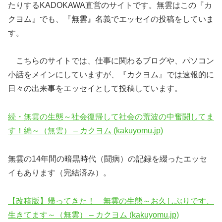
たりするKADOKAWA直営のサイトです。無雲はこの『カ
クヨム』でも、『無雲』名義でエッセイの投稿をしていま
す。
こちらのサイトでは、仕事に関わるブログや、パソコン
小話をメインにしていますが、『カクヨム』では速報的に
日々の出来事をエッセイとして投稿しています。
続・無雲の生態～社会復帰して社会の荒波の中奮闘してま
す！編～（無雲） – カクヨム (kakuyomu.jp)
無雲の14年間の暗黒時代（闘病）の記録を綴ったエッセ
イもあります（完結済み）。
【改稿版】帰ってきた！ 無雲の生態～お久しぶりです、
生きてます～（無雲） – カクヨム (kakuyomu.jp)