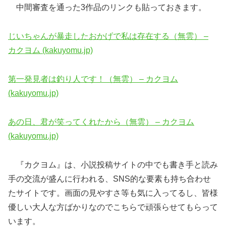
中間審査を通った3作品のリンクも貼っておきます。
じいちゃんが暴走したおかげで私は存在する（無雲） –
カクヨム (kakuyomu.jp)
第一発見者は釣り人です！（無雲） – カクヨム
(kakuyomu.jp)
あの日、君が笑ってくれたから（無雲） – カクヨム
(kakuyomu.jp)
『カクヨム』は、小説投稿サイトの中でも書き手と読み
手の交流が盛んに行われる、SNS的な要素も持ち合わせ
たサイトです。画面の見やすさ等も気に入ってるし、皆様
優しい大人な方ばかりなのでこちらで頑張らせてもらって
います。