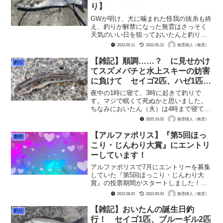
り】
GWが明け、犬に噛まれた怪我の抜糸も終
え、釣りが解禁になった無雲はさっそく
天気のいい日を狙っておいたんと釣りに
行って参りました。 今まで行っていた
2022.05.11
2022.05.12
無雲律人（無雲）
広場のある釣り場ではなく、某水門の傍
です。江戸川では有名なポイントです
【雑記】順調……？ に見せかけ
釣り
が、草木が鬱蒼と茂ってい...
てスズメバチと水上スキーの妨害
に負けて セイゴ2匹、ハゼ1匹
【江戸川で釣り】
夜中の1時に寝て、3時に起きて釣りで
す。マジで眠くて死ぬかと思いました。
ちなみにおいたん（夫）は4時まで寝てい
ます。私は服薬と目覚めの問題があって1
2025.10.02
無雲律人（無雲）
時間早いのです。 2時間しか寝てないっ
てね、もはや拷問ですからね。早起きの
【アルファポリス】『第5回ほっ
創作
日に限ってなかなか...
こり・じんわり大賞』にエントリ
ーしています！
アルファポリスで7月にエントリーを募集
していた『第5回ほっこり・じんわり大
賞』の投票期間がスタートしました！
無雲も短編エッセイを1本をエントリーし
2022.08.02
2023.05.03
無雲律人（無雲）
ています。作品はこちら！【頑固で偏屈
なクソジジイがインコを飼ったら好々爺
【雑記】おいたんの誕生日釣
釣り
に変貌した話】 無雲...
行！ セイゴ1匹、ブルーギル2匹