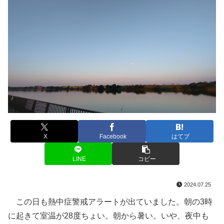
X
Facebook
はてブ
LINE
コピー
2024.07.25
この日も熱中症警戒アラートが出ていました。朝の3時
に起きて室温が28度ちょい。朝から暑い。いや、夜中も