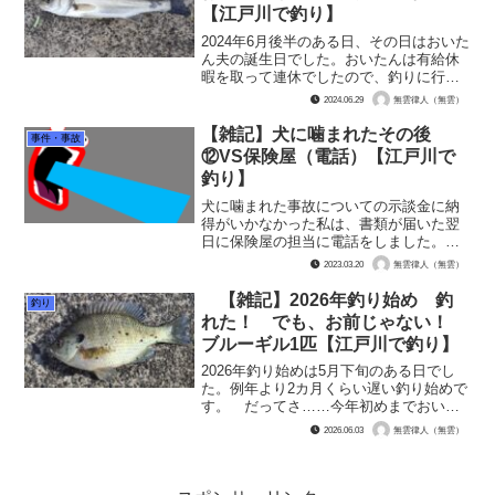
【江戸川で釣り】
2024年6月後半のある日、その日はおいた
ん夫の誕生日でした。おいたんは有給休
暇を取って連休でしたので、釣りに行く
しかありません！ しかし予報では二日
2024.06.29
無雲律人（無雲）
間雨でした。 が、直前になって晴れ予
報に一転！ おいたんの誕生日に釣りに
【雑記】犬に噛まれたその後
事件・事故
行く事が出来ました...
⑫VS保険屋（電話）【江戸川で
釣り】
犬に噛まれた事故についての示談金に納
得がいかなかった私は、書類が届いた翌
日に保険屋の担当に電話をしました。
「この金額では、示談に応じる事は出来
2023.03.20
無雲律人（無雲）
ません」 そう、きっぱり言いました。
すると保険屋は……「そうですか。なら
【雑記】2026年釣り始め 釣
釣り
ば、無雲さんとしてはおいく...
れた！ でも、お前じゃない！
ブルーギル1匹【江戸川で釣り】
2026年釣り始めは5月下旬のある日でし
た。例年より2カ月くらい遅い釣り始めで
す。 だってさ……今年初めまでおいた
ん（夫）が腰で倒れていたんであるし、
2026.06.03
無雲律人（無雲）
おいたんが落ち着いたと思ったら父が大
動脈瘤の手術で入院して（二度目）、退
院したと思ったらす...