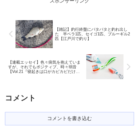
スポンサーリンク
【雑記】釣行終盤にバタバタと釣れ出し
た 半ベラ1匹、セイゴ1匹、ブルーギル2
匹【江戸川で釣り】
【連載エッセイ】色々病気を抱えていま
すが、それでもポジティブ、時々弱音
【Vol.21『寝起きは口がカピカピだけ
ど？』】
コメント
コメントを書き込む