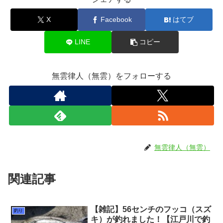
X
Facebook
はてブ
LINE
コピー
無雲律人（無雲）をフォローする
無雲律人（無雲）
関連記事
【雑記】56センチのフッコ（スズ
釣り
キ）が釣れました！【江戸川で釣