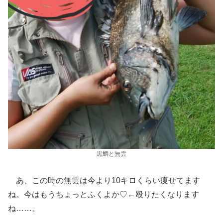
黒鯛と無雲
あ、この時の無雲は今より10キロくらい痩せてます
ね。今はもうちょっとふくよか♡←殴りたくなります
ね……。