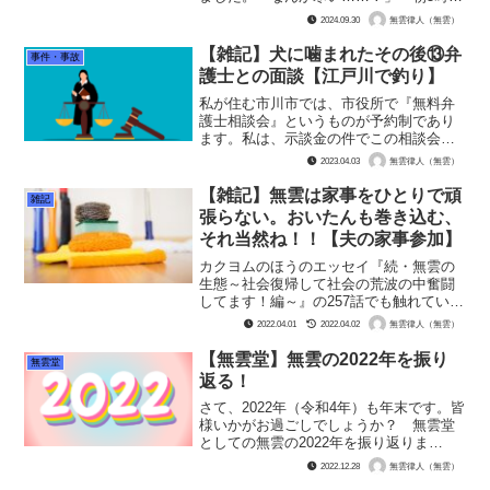
の江戸川はひんやりとしております。い
2024.09.30
無雲律人（無雲）
つものTシャツの上にベストとパーカーを
着ているだけの私はとても寒い。ちなみ
【雑記】犬に噛まれたその後⑬弁
事件・事故
においたんは長...
護士との面談【江戸川で釣り】
私が住む市川市では、市役所で『無料弁
護士相談会』というものが予約制であり
ます。私は、示談金の件でこの相談会に
行ってみようと決めました。 行こうと
2023.04.03
無雲律人（無雲）
決めたのが3月前半だったのですが、予約
の都合とプライベートの都合で、やっと
【雑記】無雲は家事をひとりで頑
雑記
行けたのは3月末のある...
張らない。おいたんも巻き込む、
それ当然ね！！【夫の家事参加】
カクヨムのほうのエッセイ『続・無雲の
生態～社会復帰して社会の荒波の中奮闘
してます！編～』の257話でも触れている
のですが、主婦と家事・そして夫の家事
2022.04.01
2022.04.02
無雲律人（無雲）
参加についてちょっと無雲の考えを書き
たいと思います。 無雲は、収入が極め
【無雲堂】無雲の2022年を振り
無雲堂
て少ない底辺フリーラ...
返る！
さて、2022年（令和4年）も年末です。皆
様いかがお過ごしでしょうか？ 無雲堂
としての無雲の2022年を振り返りま
す。 まず今年は、このサイトを始めた
2022.12.28
無雲律人（無雲）
事が大きな前進でした。おいたんが大問