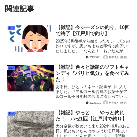
関連記事
【雑記】今シーズンの釣り、10回
釣り
で終了【江戸川で釣り】
2025年3月後半から始まった今シーズンの
釣りですが、思いもよらぬ事情で終了い
たしました。 なんと！ おいたんが腰
椎すべり症を悪化させて、脊柱管狭窄症
2025.10.31
無雲律人（無雲）
となり、手術が必要な状態になってしま
ったのです。歩けません！ 杖2本使って
【雑記】色々と話題のソフトキャ
雑記
ますけどヨレヨレ...
ンディ『パリピ気分』を食べてみ
た！
ある日、ひとつのネット記事が目に入り
ました。『アルコール含有のお菓子がア
ルコール不可年齢の若者に流行っていて
問題だ』（要約） みたいなの。 なん
2023.01.11
無雲律人（無雲）
でも、アルコールが2%も入っているの
に、子供でも平気で買えてしまうとか。
【雑記】やっと……やっと釣れ
釣り
そういうの、チョコレート...
た！ ハゼ1匹【江戸川で釣り】
大分空気が秋めいて来た2024年9月のある
日、私とおいたんはやっぱり江戸川にい
ました。「なんか寒い……？」 朝5時半