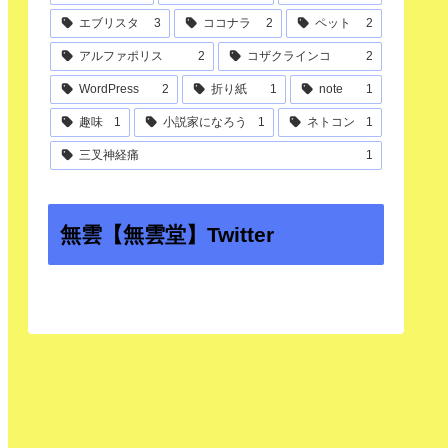
エブリスタ
3
ココナラ
2
ペット
2
アルファポリス
2
コザクラインコ
2
WordPress
2
折り紙
1
note
1
趣味
1
小説家になろう
1
ネトコン
1
三叉神経痛
1
無雲【無雲堂】Twitter