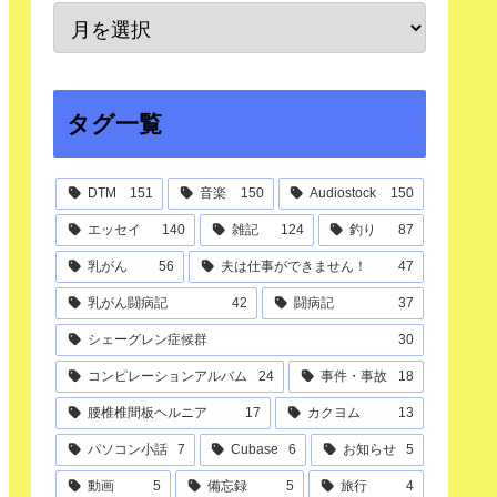
タグ一覧
DTM
151
音楽
150
Audiostock
150
エッセイ
140
雑記
124
釣り
87
乳がん
56
夫は仕事ができません！
47
乳がん闘病記
42
闘病記
37
シェーグレン症候群
30
コンピレーションアルバム
24
事件・事故
18
腰椎椎間板ヘルニア
17
カクヨム
13
パソコン小話
7
Cubase
6
お知らせ
5
動画
5
備忘録
5
旅行
4