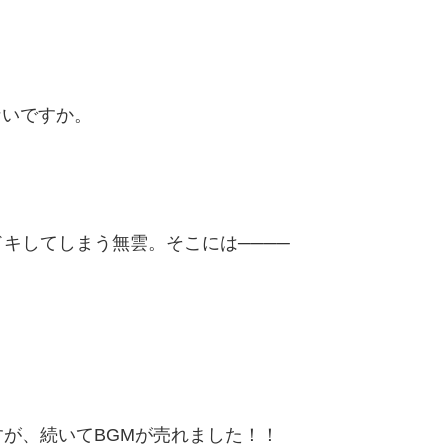
ないですか。
キしてしまう無雲。そこには────
が、続いてBGMが売れました！！