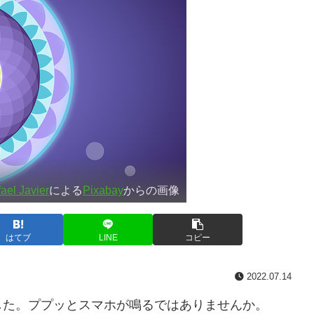
ael Javier
による
Pixabay
からの画像
はてブ
LINE
コピー
2022.07.14
た。ププッとスマホが鳴るではありませんか。