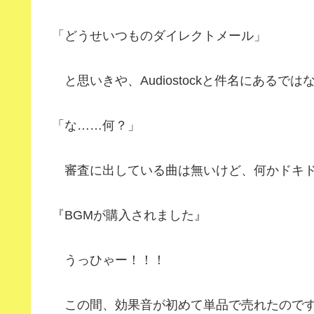
「どうせいつものダイレクトメール」
と思いきや、Audiostockと件名にあるでは
「な……何？」
審査に出している曲は無いけど、何かドキド
『BGMが購入されました』
うっひゃー！！！
この間、効果音が初めて単品で売れたのです