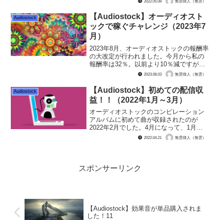
2022.05.08
無雲律人（無雲）
りになっていたこの作品ですが、「歌の
部分も楽器の音色にして送ってみたらい
【Audiostock】オーディオスト
Audiostock
いじゃないか」と閃きまし...
ックで稼ぐチャレンジ（2023年7
月）
2023年8月、オーディオストックの報酬率
の大改定が行われました。今月から私の
報酬率は32％。以前より10％減ですが、
最低ラインの30％よりは一段上という、
2023.08.03
無雲律人（無雲）
ほぼ目くそ鼻くそな可哀想な報酬率にな
った私なわけですが……。 先月分の定
【Audiostock】初めての配信収
Audiostock
額制DLの報...
益！！（2022年1月～3月）
オーディオストックのコンピレーション
アルバムに初めて曲が収録されたのが
2022年2月でした。4月になって、1月か
ら3月までの配信収益の報告メールが来ま
2022.04.21
無雲律人（無雲）
した。 けっこう色んなお友達に再生し
てもらっていて、もしやもしや、良い結
果が出るのでは？ ...
スポンサーリンク
【Audiostock】効果音が単品購入されま
した！11