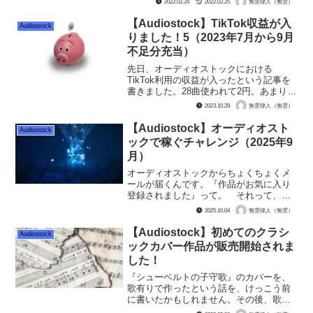
2022.02.24
2022.02.25
無雲律人（無雲）
にはユーザー登録のみをしていまし
た。 しかし、時として動画には自分で
【Audiostock】TikTok収益が入
Audiostock
曲を作る事も...
りました！5（2023年7月から9月
不足分充当）
先日、オーディオストックにおける
TikTok利用の収益が入ったという記事を
書きました。28曲使われて2円。あまりの
世知辛さに咽び泣いていた無雲律人だっ
2023.10.29
無雲律人（無雲）
たのですが……。 オーディオストック
からメールが来ました。「計算間違えて
【Audiostock】オーディオスト
Audiostock
いたから不足分を補...
ックで稼ぐチャレンジ（2025年9
月）
オーディオストックからちょくちょくメ
ールが届くんです。『作品がお気に入り
登録されました』って。 それって、ほ
とんどが効果音でして。BGMはまーずお
2025.10.04
無雲律人（無雲）
気に入りされないのが『無雲』クウォリ
ティーなんですよ。配信さえされていな
【Audiostock】初めてのクラシ
Audiostock
きゃ、オーディオストッ...
ックカバー作品が販売開始されま
した！
『シューベルトの子守歌』のカバーを、
歌有りで作ったという話を、けっこう前
に書いたかもしれません。その後、歌詞
がまだ著作権保護中だと気付き、お蔵入