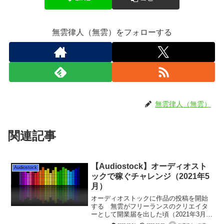
無雲律人（無雲）をフォローする
無雲律人（無雲）
関連記事
【Audiostock】オーディオスト
Audiostock
ックで稼ぐチャレンジ（2021年5
月）
オーディオストックに作品の投稿を開始
する 無雲がフリーランスのクリエイタ
ーとして開業届を出した頃（2021年3月）
は、Audiostock（オーディオストック）