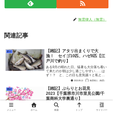
無雲律人（無雲）
関連記事
【雑記】アタリ出まくりで大
釣り
漁！ セイゴ10匹、ハゼ8匹【江
戸川で釣り】
ある9月の晴れた日。猛暑も大分落ち着い
て来たのか朝は少し過ごしやすい……は
ず！？ と、この日も意気揚々と私とお
いたんは江戸川へ向かいました。 学生
2023.09.13
無雲律人（無雲）
の登校時間に重ならないように4時半起き
で。少し寝坊はしましたが。5時半には家
【雑記】ぶらりとお花見
雑記
を出て、コンビニに...
2023【千葉県市川市里見公園/千
葉商科大学裏通り】
WBC侍ジャパンの活躍に沸きに沸いてい
た2023年3月21日（春分の日）ですが、
メニュー
ホーム
検索
トップ
サイドバー
私とおいたんは午後からお花見にぶらり