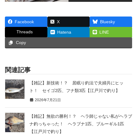
Facebook
X
Bluesky
Threads
Hatena
LINE
Copy
関連記事
【雑記】新技術！？ 居眠り釣法で夫婦共にヒッ
ト！ セイゴ2匹、フナ類3匹【江戸川で釣り】
2026年7月21日
【雑記】無欲の勝利！？ ヘラ師じゃない私がヘラブ
ナ釣っちゃった！ ヘラブナ1匹、ブルーギル1匹
【江戸川で釣り】